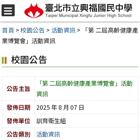
跳
至
選
單
主
首頁
>
校園公告
>
活動資訊
>
「第 二屆高齡健康產
要
業博覽會」活動資訊
內
校園公告
容
區
「第 二屆高齡健康產業博覽會」活動
公告主旨
資訊
發佈日期
2025 年 8 月 07 日
發佈單位
訓育衛生組
公告類別
活動資訊