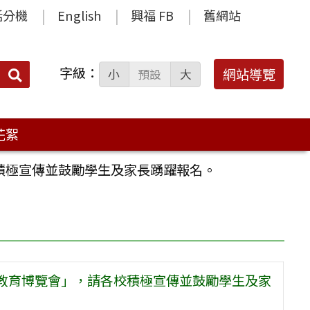
話分機
English
興福 FB
舊網站
字級：
送出
網站導覽
小
預設
大
搜
尋：
花絮
校積極宣傳並鼓勵學生及家長踴躍報名。
技職教育博覽會」，請各校積極宣傳並鼓勵學生及家