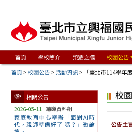
跳
至
主
要
內
容
首頁
學校簡介
榮耀之牆
校園公告
區
首頁
>
校園公告
>
活動資訊
>
「臺北市114學年
校
相關公告
2026-05-11
輔導資料組
家庭教育中心舉辦「面對AI時
公告主
代，親師準備好了 嗎？」微論
壇。