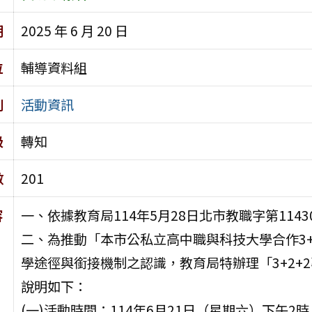
期
2025 年 6 月 20 日
位
輔導資料組
別
活動資訊
級
轉知
數
201
容
一、依據教育局114年5月28日北市教職字第1143
二、為推動「本市公私立高中職與科技大學合作3+
學途徑與銜接機制之認識，教育局特辦理「3+2+
說明如下：
(一)活動時間：114年6月21日（星期六）下午2時