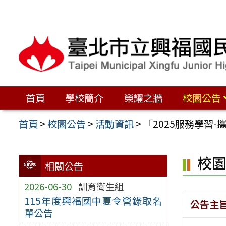
跳
至
主
要
內
容
首頁
學校簡介
榮耀之牆
校園公告
區
首頁
>
校園公告
>
活動資訊
>
「2025服務學習
校
相關公告
2026-06-30
訓育衛生組
115年度興福國中夏令營錄取名
公告主
單公告