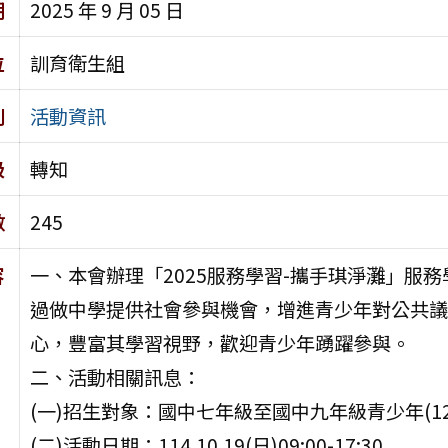
期
2025 年 9 月 05 日
位
訓育衛生組
別
活動資訊
級
轉知
數
245
容
一、本會辦理「2025服務學習-攜手琪淨灘」服
過做中學提供社會參與機會，增進青少年對公共議
心，豐富其學習視野，歡迎青少年踴躍參與。
二、活動相關訊息：
(一)招生對象：國中七年級至國中九年級青少年(12-
(二)活動日期：114.10.19(日)09:00-17:30