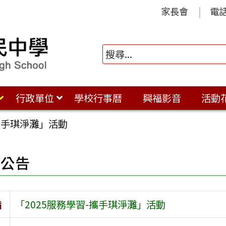
家長會
電
行政單位
學校行事曆
興福影音
活動
-攜手琪淨灘」活動
園公告
旨
「2025服務學習-攜手琪淨灘」活動