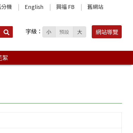
話分機
English
興福 FB
舊網站
字級：
送出
網站導覽
小
預設
大
搜
尋：
花絮