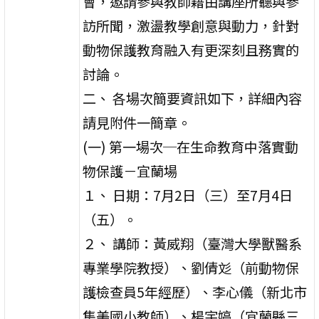
會，邀請參與教師藉由講座所聽與參
訪所聞，激盪教學創意與動力，針對
動物保護教育融入有更深刻且務實的
討論。
二、 各場次簡要資訊如下，詳細內容
請見附件一簡章。
(一) 第一場次─在生命教育中落實動
物保護－宜蘭場
１、 日期：7月2日（三）至7月4日
（五）。
２、 講師：黃威翔（臺灣大學獸醫系
專業學院教授）、劉倩彣（前動物保
護檢查員5年經歷）、李心儀（新北市
集美國小教師）、楊宇婷（宜蘭縣三