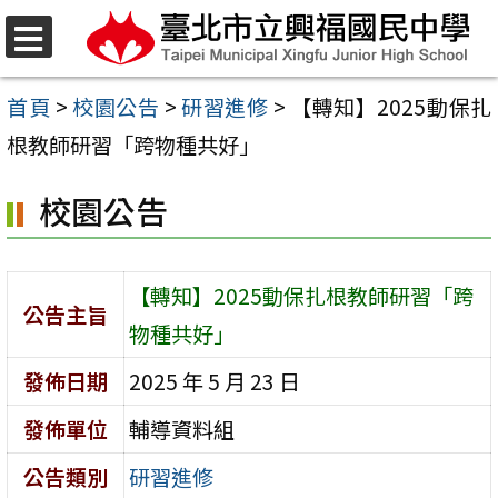
跳
至
選
單
主
首頁
>
校園公告
>
研習進修
>
【轉知】2025動保扎
要
根教師研習「跨物種共好」
內
校園公告
容
區
【轉知】2025動保扎根教師研習「跨
公告主旨
物種共好」
發佈日期
2025 年 5 月 23 日
發佈單位
輔導資料組
公告類別
研習進修