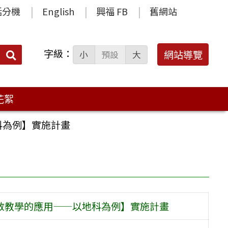
話分機
English
興福 FB
舊網站
字級：
送出
網站導覽
小
預設
大
搜
尋：
花絮
科為例】實施計畫
補救教學的應用——以地科為例】實施計畫