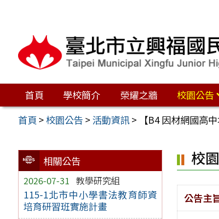
跳
至
主
要
內
容
首頁
學校簡介
榮耀之牆
校園公告
區
首頁
>
校園公告
>
活動資訊
>
【B4 因材網國
校
相關公告
2026-07-31
教學研究組
115-1北市中小學書法教育師資
公告主
培育研習班實施計畫