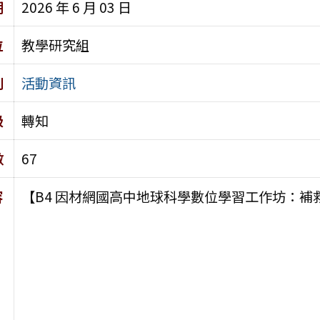
期
2026 年 6 月 03 日
位
教學研究組
別
活動資訊
級
轉知
數
67
容
【B4 因材網國高中地球科學數位學習工作坊：