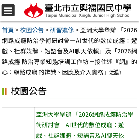
跳
至
選
單
主
首頁
>
校園公告
>
研習進修
>
亞洲大學舉辦 「2026
要
網路成癮防治學術研討會—AI世代的數位成癮：遊
內
戲、社群媒體、短語音及AI聊天依賴」及「2026網
容
路成癮 防治專業知能培訓工作坊－接住迷『網』的
區
心：網路成癮 的辨識、因應及介入實務」活動
校園公告
亞洲大學舉辦 「2026網路成癮防治學
術研討會—AI世代的數位成癮：遊
戲、社群媒體、短語音及AI聊天依