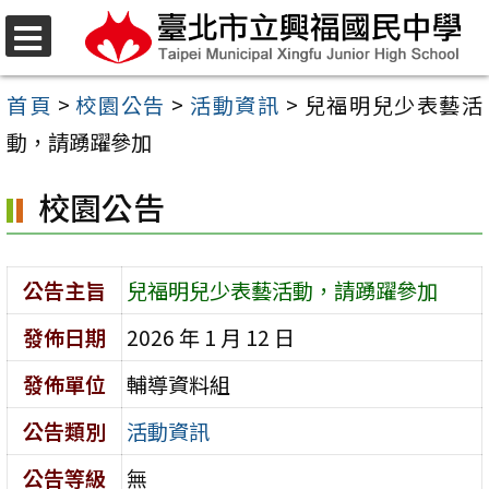
跳
至
選
單
主
首頁
>
校園公告
>
活動資訊
>
兒福明兒少表藝活
要
動，請踴躍參加
內
校園公告
容
區
公告主旨
兒福明兒少表藝活動，請踴躍參加
發佈日期
2026 年 1 月 12 日
發佈單位
輔導資料組
公告類別
活動資訊
公告等級
無