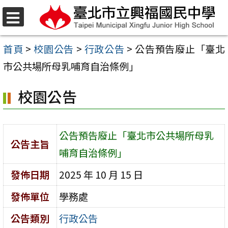
跳
至
選
單
主
首頁
>
校園公告
>
行政公告
>
公告預告廢止「臺北
要
市公共場所母乳哺育自治條例」
內
校園公告
容
區
公告預告廢止「臺北市公共場所母乳
公告主旨
哺育自治條例」
發佈日期
2025 年 10 月 15 日
發佈單位
學務處
公告類別
行政公告