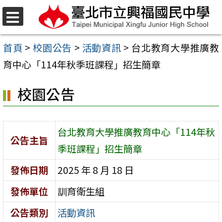
跳
至
選
單
主
首頁
>
校園公告
>
活動資訊
>
台北教育大學推廣教
要
育中心「114年秋季班課程」招生簡章
內
校園公告
容
區
台北教育大學推廣教育中心「114年秋
公告主旨
季班課程」招生簡章
發佈日期
2025 年 8 月 18 日
發佈單位
訓育衛生組
公告類別
活動資訊