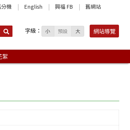
話分機
English
興福 FB
舊網站
字級：
送出
網站導覽
小
預設
大
搜
尋：
花絮