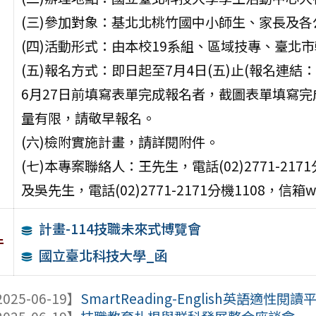
(三)參加對象：基北北桃竹國中小師生、家長及
(四)活動形式：由本校19系組、區域技專、臺北
(五)報名方式：即日起至7月4日(五)止(報名連結：https:
6月27日前填寫表單完成報名者，截圖表單填寫
量有限，請敬早報名。
(六)檢附實施計畫，請詳閱附件。
(七)本專案聯絡人：王先生，電話(02)2771-2171分機11
及吳先生，電話(02)2771-2171分機1108，信箱wboy
計畫-114技職未來式博覽會
件
國立臺北科技大學_函
025-06-19】
SmartReading-English英語適性閱