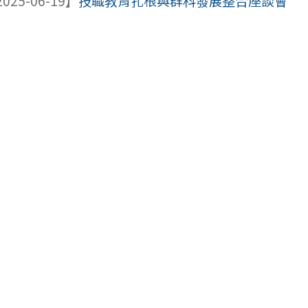
025-06-19】
技職教育扎根與群科發展整合座談會