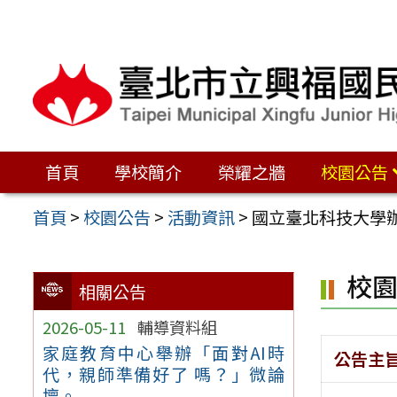
跳
至
主
要
內
容
首頁
學校簡介
榮耀之牆
校園公告
區
首頁
>
校園公告
>
活動資訊
>
國立臺北科技大學辦
校
相關公告
2026-05-11
輔導資料組
家庭教育中心舉辦「面對AI時
公告主
代，親師準備好了 嗎？」微論
壇。