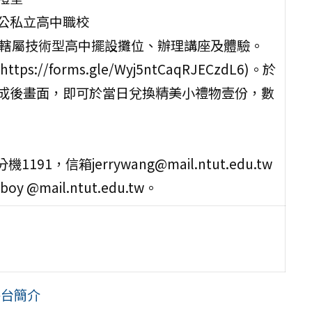
各公私立高中職校
市轄屬技術型高中擺設攤位、辦理講座及體驗。
//forms.gle/Wyj5ntCaqRJECzdL6)。於
完成後畫面，即可於當日兌換精美小禮物壹份，數
91，信箱jerrywang@mail.ntut.edu.tw
 @mail.ntut.edu.tw。
讀平台簡介