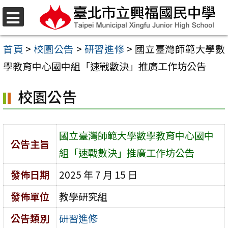
跳
至
選
單
主
首頁
>
校園公告
>
研習進修
>
國立臺灣師範大學數
要
學教育中心國中組「速戰數決」推廣工作坊公告
內
校園公告
容
區
國立臺灣師範大學數學教育中心國中
公告主旨
組「速戰數決」推廣工作坊公告
發佈日期
2025 年 7 月 15 日
發佈單位
教學研究組
公告類別
研習進修