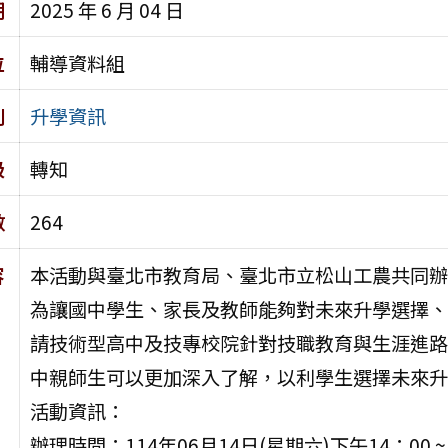
期
2025 年 6 月 04 日
位
輔導資料組
別
升學資訊
級
轉知
數
264
容
本活動與臺北市教育局、臺北市立松山工農共同辦
為讓國中學生、家長及教師能夠對未來升學選擇、
請技術型高中及技專校院針對技職教育與生涯進路
中親師生可以更加深入了解，以利學生選擇未來升
活動資訊：
辦理時間：114年06月14日(星期六)下午14：00 ~