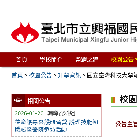
跳
至
主
要
內
容
首頁
學校簡介
榮耀之牆
校園公告
區
首頁
>
校園公告
>
升學資訊
>
國立臺灣科技大學
校
相關公告
2026-01-20
輔導資料組
德育護專醫護研習營:護理技能初
公告主
體驗暨醫院參訪活動