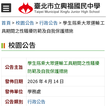
跳
至
選
單
主
首頁
>
校園公告
>
行政公告
>
學生搭乘大眾運輸工
要
具期間之性騷擾防範及自我保護措施
內
校園公告
容
區
學生搭乘大眾運輸工具期間之性騷擾
公告主旨
防範及自我保護措施
發佈日期
2026 年 4 月 14 日
發佈單位
學務處
公告類別
行政公告