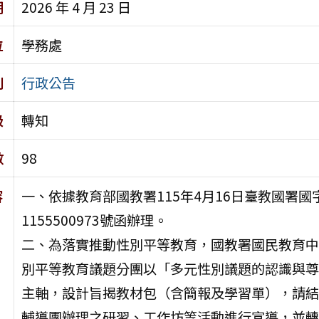
期
2026 年 4 月 23 日
位
學務處
別
行政公告
級
轉知
數
98
容
一、依據教育部國教署115年4月16日臺教國署國
1155500973號函辦理。
二、為落實推動性別平等教育，國教署國民教育中
別平等教育議題分團以「多元性別議題的認識與尊
主軸，設計旨揭教材包（含簡報及學習單），請結
輔導團辦理之研習、工作坊等活動進行宣導，並轉