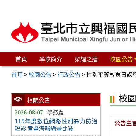
跳
至
主
要
內
容
首頁
學校簡介
榮耀之牆
校園公告
區
首頁
>
校園公告
>
行政公告
>
性別平等教育日課
校
相關公告
2026-08-07
學務處
115年度數位網路性別暴力防治
公告主
短影 音暨海報繪畫比賽