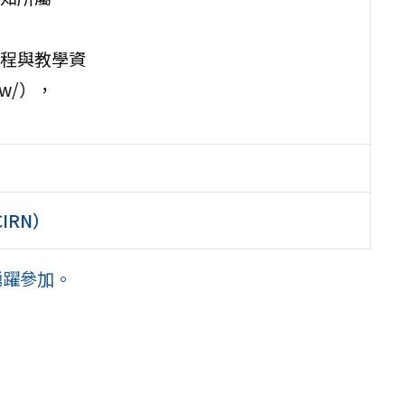
程與教學資
tw/），
IRN）
踴躍參加。