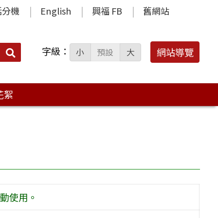
話分機
English
興福 FB
舊網站
字級：
送出
網站導覽
小
預設
大
搜
尋：
花絮
動使用。