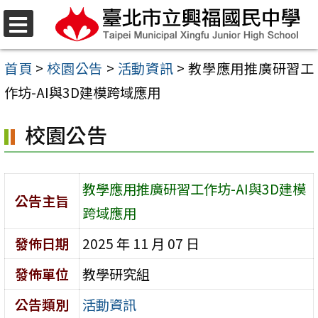
跳
至
選
單
主
首頁
>
校園公告
>
活動資訊
>
教學應用推廣研習工
要
作坊-AI與3D建模跨域應用
內
校園公告
容
區
教學應用推廣研習工作坊-AI與3D建模
公告主旨
跨域應用
發佈日期
2025 年 11 月 07 日
發佈單位
教學研究組
公告類別
活動資訊