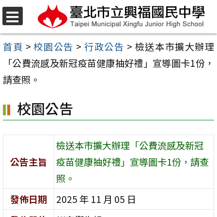
跳
至
選
單
主
首頁
>
校園公告
>
行政公告
>
檢送本市擴大辦理
要
「公費流感及新冠疫苗健康抽好禮」宣導圖卡1份，
內
請查照。
容
校園公告
區
檢送本市擴大辦理「公費流感及新冠
公告主旨
疫苗健康抽好禮」宣導圖卡1份，請查
照。
發佈日期
2025 年 11 月 05 日