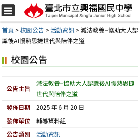
跳
至
選
單
主
首頁
>
校園公告
>
活動資訊
>
減法教養–協助大人認
要
識後AI慢熟思捷世代與陪伴之道
內
校園公告
容
區
減法教養–協助大人認識後AI慢熟思捷
公告主旨
世代與陪伴之道
發佈日期
2025 年 6 月 20 日
發佈單位
輔導資料組
公告類別
活動資訊