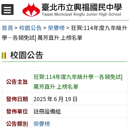
跳
至
選
單
主
首頁
>
校園公告
>
榮譽榜
>
狂賀:114年度九年級升
要
學—各類免試| 萬芳直升 上榜名單
內
校園公告
容
區
狂賀:114年度九年級升學—各類免試|
公告主旨
萬芳直升 上榜名單
發佈日期
2025 年 6 月 19 日
發佈單位
註冊設備組
公告類別
榮譽榜