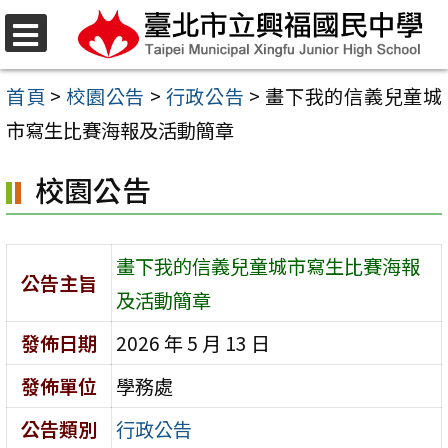
跳
至
選
單
主
首頁
>
校園公告
>
行政公告
>
畫下我的信義兒童城
要
市寫生比賽海報及活動簡章
內
校園公告
容
區
畫下我的信義兒童城市寫生比賽海報
公告主旨
及活動簡章
發佈日期
2026 年 5 月 13 日
發佈單位
學務處
公告類別
行政公告