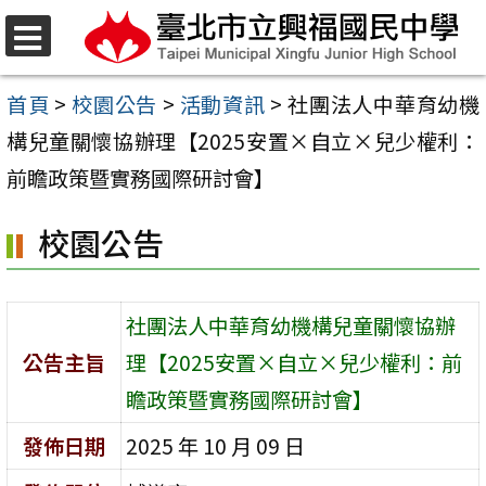
跳
至
選
單
主
首頁
>
校園公告
>
活動資訊
>
社團法人中華育幼機
要
構兒童關懷協辦理【2025安置×自立×兒少權利：
內
前瞻政策暨實務國際研討會】
容
校園公告
區
社團法人中華育幼機構兒童關懷協辦
公告主旨
理【2025安置×自立×兒少權利：前
瞻政策暨實務國際研討會】
發佈日期
2025 年 10 月 09 日