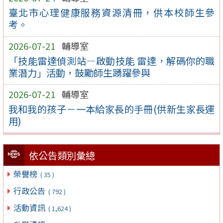
臺北市心理健康服務資源清冊，供本校師生參
考。
2026-07-21
輔導室
「技能雷達偵測站—啟動技能 雷達，解碼你的職
業潛力」活動，鼓勵師生踴躍參與
2026-07-21
輔導室
我和我的孩子－一本給家長的手冊(供新生家長運
用)
依公告類別彙總
榮譽榜
( 35 )
行政公告
( 792 )
活動資訊
( 1,624 )