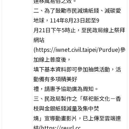
達移風易俗之效。
二、為了鼓勵市民減燒紙錢、減碳愛
地球，114年8月23日起至9
月21日下午5時止，至民政局線上祭拜
網站
(https://iwnet.civil.taipei/Purdue)參
加線上普度後，
填下基本資料即可參加抽獎活動，活
動備有多項精美好
禮，請惠予協助廣為周知。
三、民政局製作之「祭祀新文化－香
枝與金銀紙錢減量及集中焚
燒」宣導動畫影片，已上傳至雲端連
結(https://reurl.cc