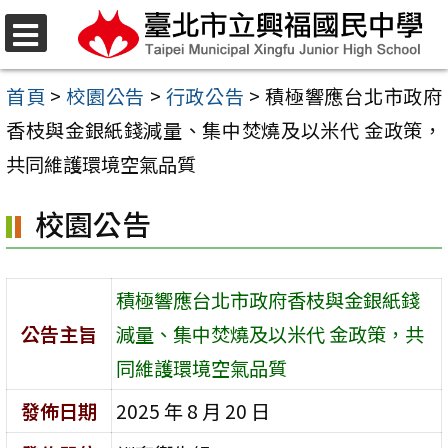
跳
至
選
單
主
首頁
>
校園公告
>
行政公告
>
積極響應台北市政府
要
香枝與金銀紙錢減量、集中焚燒及以米代 金政策，
內
共同維護環境空氣品質
容
校園公告
區
積極響應台北市政府香枝與金銀紙錢
公告主旨
減量、集中焚燒及以米代 金政策，共
同維護環境空氣品質
發佈日期
2025 年 8 月 20 日