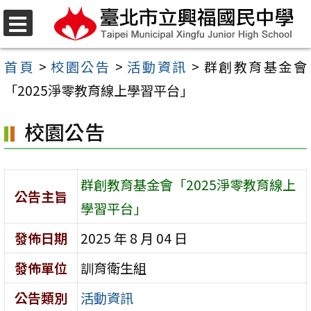
跳
至
選
單
主
首頁
>
校園公告
>
活動資訊
>
群創教育基金會
要
「2025淨零教育線上學習平台」
內
校園公告
容
區
群創教育基金會「2025淨零教育線上
公告主旨
學習平台」
發佈日期
2025 年 8 月 04 日
發佈單位
訓育衛生組
公告類別
活動資訊