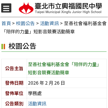
跳
至
選
單
主
首頁
>
校園公告
>
活動資訊
>
至善社會福利基金會
要
「陪伴的力量」短影音競賽活動簡章
內
校園公告
容
區
至善社會福利基金會「陪伴的力量」
公告主旨
短影音競賽活動簡章
發佈日期
2026 年 2 月 26 日
發佈單位
學務處
公告類別
活動資訊