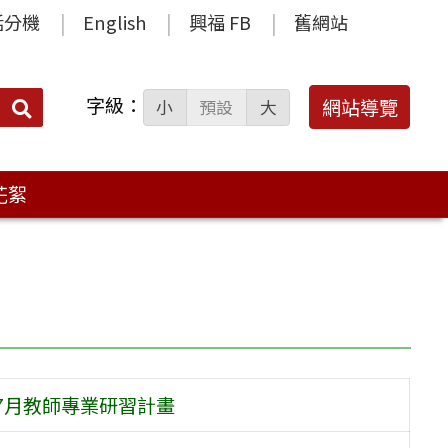
話分機
English
興福 FB
舊網站
字級：
送出
網站導覽
小
預設
大
搜
尋：
花絮
-7月教師專業研習計畫