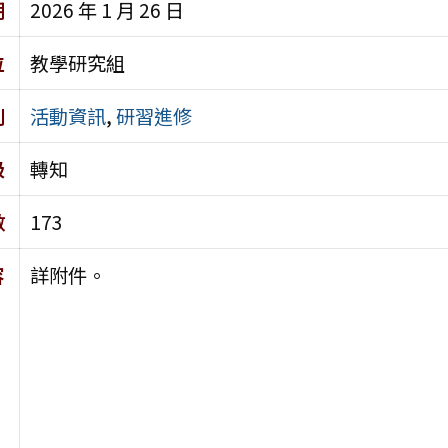
期
2026 年 1 月 26 日
位
教學研究組
別
活動資訊
,
研習進修
級
轉知
數
173
容
詳附件。