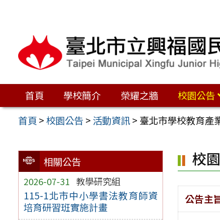
跳
至
主
要
內
容
首頁
學校簡介
榮耀之牆
校園公告
區
首頁
>
校園公告
>
活動資訊
>
臺北市學校教育產業
校
相關公告
2026-07-31
教學研究組
115-1北市中小學書法教育師資
公告主
培育研習班實施計畫