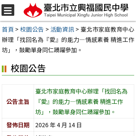
跳
至
選
單
主
首頁
>
校園公告
>
活動資訊
>
臺北市家庭教育中心
要
辦理「找回名為『愛』的能力—情感素養 精進工作
內
坊」，鼓勵單身同仁踴躍參加。
容
校園公告
區
臺北市家庭教育中心辦理「找回名為
公告主旨
『愛』的能力—情感素養 精進工作
坊」，鼓勵單身同仁踴躍參加。
發佈日期
2026 年 4 月 14 日