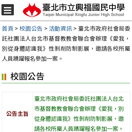
跳
至
選
單
主
首頁
>
校園公告
>
活動資訊
>
臺北市政府社會局委
要
託社團法人台北市基督教教會聯合會辦理《愛我，
內
別從身體認識我》性剝削防制影展，邀請各校所屬
容
人員踴躍報名參加一案。
區
校園公告
臺北市政府社會局委託社團法人台北
市基督教教會聯合會辦理《愛我，別
公告主旨
從身體認識我》性剝削防制影展，邀
請各校所屬人員踴躍報名參加一案。