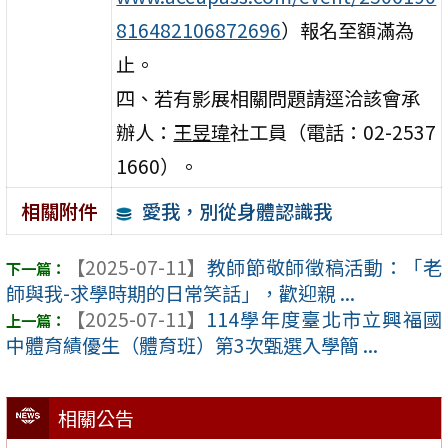
816482106872696
）報名至額滿為
止。
四、若有影展相關問題請逕洽該會承
辦人：
王昱瑋
社工員（電話：02-2537
1660）。
愛我，別從身體認識我
相關附件
【2025-07-11】
教師節敬師徵稿活動：「老
師與我-求學時期的日常笑話」，歡迎親 ...
【2025-07-11】
114學年度臺北市立興福國
中體育績優生（體育班）第3次甄選入學簡 ...
相關公告