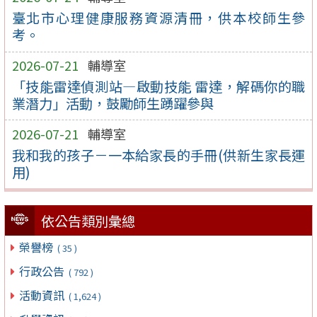
臺北市心理健康服務資源清冊，供本校師生參
考。
2026-07-21
輔導室
「技能雷達偵測站—啟動技能 雷達，解碼你的職
業潛力」活動，鼓勵師生踴躍參與
2026-07-21
輔導室
我和我的孩子－一本給家長的手冊(供新生家長運
用)
依公告類別彙總
榮譽榜
( 35 )
行政公告
( 792 )
活動資訊
( 1,624 )