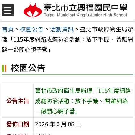
跳
至
選
單
主
首頁
>
校園公告
>
活動資訊
>
臺北市政府衛生局辦
要
理「115年度網路成癮防治活動：放下手機、 暫離網
內
路—敲開心親子營」
容
校園公告
區
臺北市政府衛生局辦理「115年度網路
公告主旨
成癮防治活動：放下手機、 暫離網路
—敲開心親子營」
發佈日期
2026 年 6 月 08 日