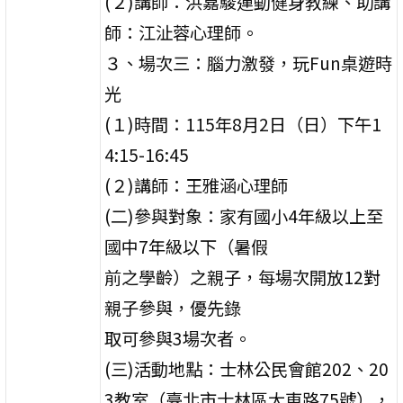
(２)講師：洪嘉駿運動健身教練、助講
師：江沚蓉心理師。
３、場次三：腦力激發，玩Fun桌遊時
光
(１)時間：115年8月2日（日）下午1
4:15-16:45
(２)講師：王雅涵心理師
(二)參與對象：家有國小4年級以上至
國中7年級以下（暑假
前之學齡）之親子，每場次開放12對
親子參與，優先錄
取可參與3場次者。
(三)活動地點：士林公民會館202、20
3教室（臺北市士林區大東路75號），