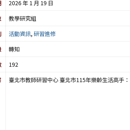
期
2026 年 1 月 19 日
位
教學研究組
別
活動資訊
,
研習進修
級
轉知
數
192
容
臺北市教師研習中心 臺北市115年樂齡生活高手：