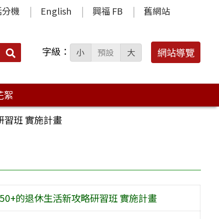
話分機
English
興福 FB
舊網站
字級：
送出
網站導覽
小
預設
大
搜
尋：
花絮
研習班 實施計畫
50+的退休生活新攻略研習班 實施計畫