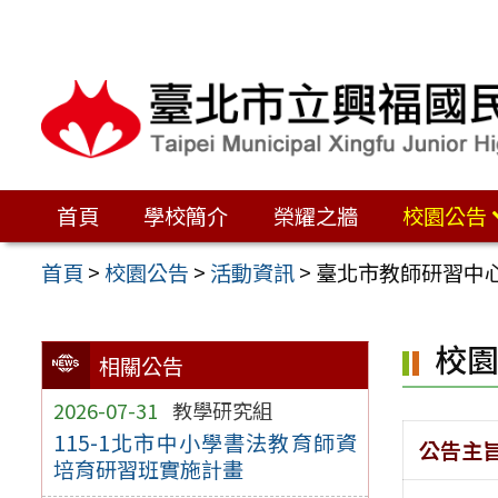
跳
至
主
要
內
容
首頁
學校簡介
榮耀之牆
校園公告
區
首頁
>
校園公告
>
活動資訊
>
臺北市教師研習中心
校
相關公告
2026-07-31
教學研究組
115-1北市中小學書法教育師資
公告主
培育研習班實施計畫