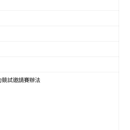
力競試邀請賽辦法