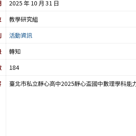
期
2025 年 10 月 31 日
位
教學研究組
別
活動資訊
級
轉知
數
184
容
臺北市私立靜心高中2025靜心盃國中數理學科能