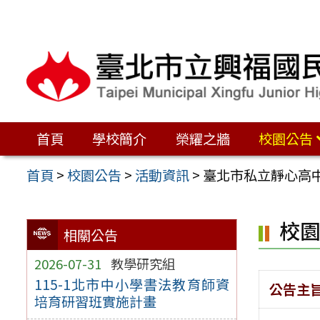
跳
至
主
要
內
容
首頁
學校簡介
榮耀之牆
校園公告
區
首頁
>
校園公告
>
活動資訊
>
臺北市私立靜心高中
校
相關公告
2026-07-31
教學研究組
115-1北市中小學書法教育師資
公告主
培育研習班實施計畫