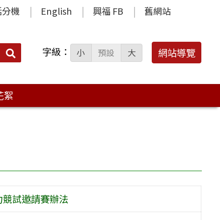
話分機
English
興福 FB
舊網站
字級：
送出
網站導覽
小
預設
大
搜
尋：
花絮
力競試邀請賽辦法