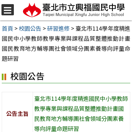
跳
至
選
單
主
首頁
>
校園公告
>
研習進修
>
臺北市114學年度精進
要
國民中小學教師教學專業與課程品質整體推動計畫
內
國民教育地方輔導團社會領域分團素養導向評量命
容
題研習
區
校園公告
臺北市114學年度精進國民中小學教師
教學專業與課程品質整體推動計畫國
公告主旨
民教育地方輔導團社會領域分團素養
導向評量命題研習