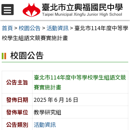
跳
至
選
單
主
首頁
>
校園公告
>
活動資訊
>
臺北市114年度中等學
要
校學生組語文競賽實施計畫
內
校園公告
容
區
臺北市114年度中等學校學生組語文競
公告主旨
賽實施計畫
發佈日期
2025 年 6 月 16 日
發佈單位
教學研究組
公告類別
活動資訊