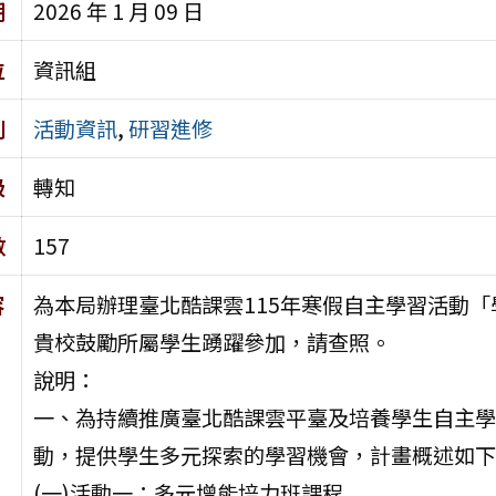
期
2026 年 1 月 09 日
位
資訊組
別
活動資訊
,
研習進修
級
轉知
數
157
容
為本局辦理臺北酷課雲115年寒假自主學習活動「
貴校鼓勵所屬學生踴躍參加，請查照。
說明：
一、為持續推廣臺北酷課雲平臺及培養學生自主學
動，提供學生多元探索的學習機會，計畫概述如下
(一)活動一：多元增能培力班課程