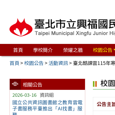
跳
至
主
要
內
容
首頁
學校簡介
榮耀之牆
校園公告
區
首頁
>
校園公告
>
活動資訊
>
臺北酷課雲115年
校
相關公告
2026-03-16
資訊組
國立公共資訊圖書館之教育雲電
公告主
子書服務平臺推出「AI找書」服
務