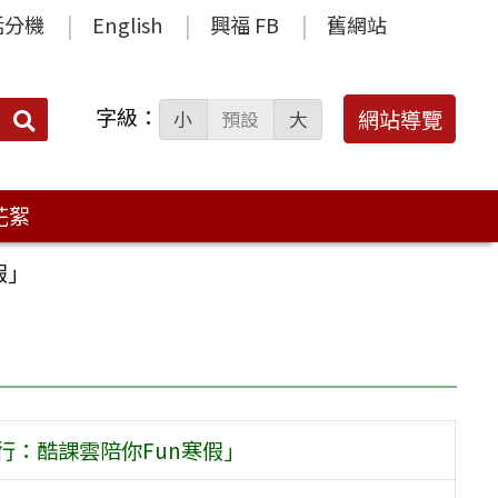
話分機
English
興福 FB
舊網站
字級：
送出
網站導覽
小
預設
大
搜
尋：
花絮
假」
行：酷課雲陪你Fun寒假」