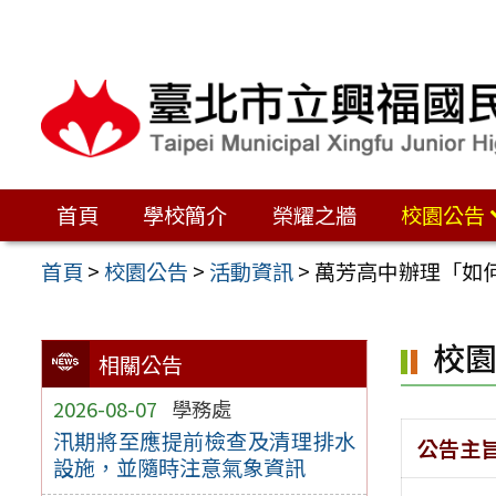
跳
至
主
要
內
容
首頁
學校簡介
榮耀之牆
校園公告
區
首頁
>
校園公告
>
活動資訊
>
萬芳高中辦理「如
校
相關公告
2026-08-07
學務處
汛期將至應提前檢查及清理排水
公告主
設施，並隨時注意氣象資訊