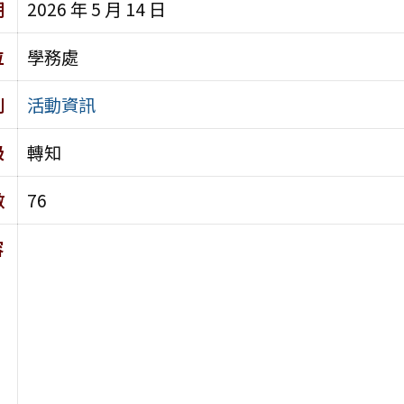
期
2026 年 5 月 14 日
位
學務處
別
活動資訊
級
轉知
數
76
容