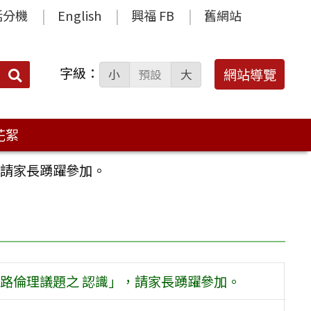
話分機
English
興福 FB
舊網站
字級：
送出
網站導覽
小
預設
大
搜
尋：
花絮
，請家長踴躍參加。
路倫理議題之 認識」，請家長踴躍參加。