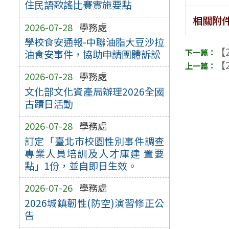
住民語歌謠比賽實施要點
相關附
2026-07-28
學務處
學校食安通報-中聯油脂大豆沙拉
【2
油食安事件，協助申請團體訴訟
【2
2026-07-28
學務處
文化部文化資產局辦理2026全國
古蹟日活動
2026-07-28
學務處
訂定「臺北市校園性別事件調查
專業人員培訓及人才庫建 置要
點」1份，並自即日生效。
2026-07-26
學務處
2026城鎮韌性(防空)演習修正公
告