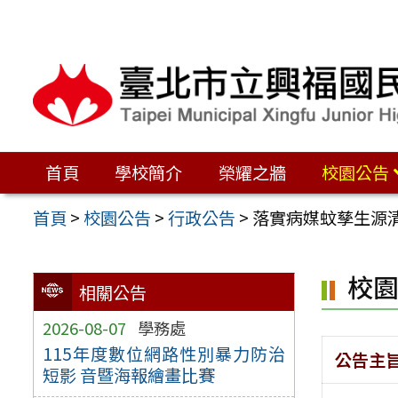
跳
至
主
要
內
容
首頁
學校簡介
榮耀之牆
校園公告
區
首頁
>
校園公告
>
行政公告
>
落實病媒蚊孳生源
校
相關公告
2026-08-07
學務處
115年度數位網路性別暴力防治
公告主
短影 音暨海報繪畫比賽