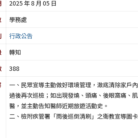
期
2025 年 8 月 05 日
位
學務處
別
行政公告
級
轉知
數
388
容
一、民眾宣導主動做好環境管理，澈底清除家戶內
過後再次巡檢；如出現發燒、頭痛、後眼窩痛、肌
醫，並主動告知醫師近期旅遊活動史。
二、檢附疾管署「雨後巡倒清刷」之衛教宣導圖卡