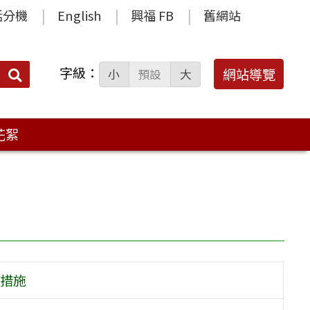
話分機
English
興福 FB
舊網站
字級：
送出
網站導覽
小
預設
大
搜
尋：
花絮
措施