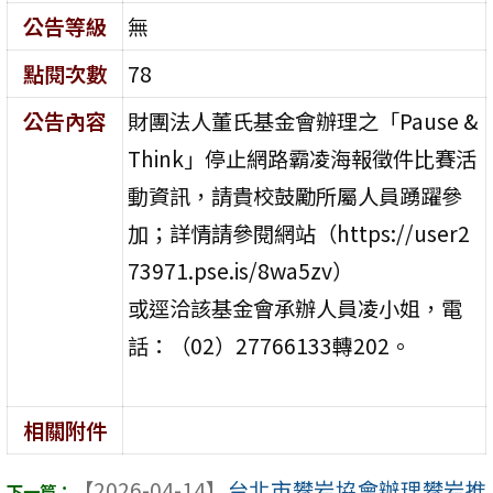
公告等級
無
點閱次數
78
公告內容
財團法人董氏基金會辦理之「Pause &
Think」停止網路霸凌海報徵件比賽活
動資訊，請貴校鼓勵所屬人員踴躍參
加；詳情請參閱網站（https://user2
73971.pse.is/8wa5zv）
或逕洽該基金會承辦人員凌小姐，電
話：（02）27766133轉202。
相關附件
【2026-04-14】
台北市攀岩協會辦理攀岩推