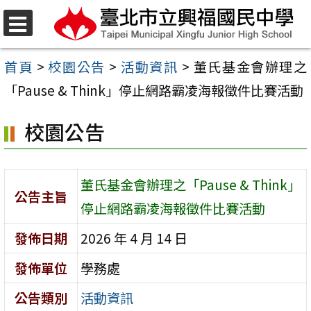
跳
至
選
單
主
首頁
>
校園公告
>
活動資訊
>
董氏基金會辦理之
要
「Pause & Think」停止網路霸凌海報徵件比賽活動
內
校園公告
容
區
董氏基金會辦理之「Pause & Think」
公告主旨
停止網路霸凌海報徵件比賽活動
發佈日期
2026 年 4 月 14 日
發佈單位
學務處
公告類別
活動資訊