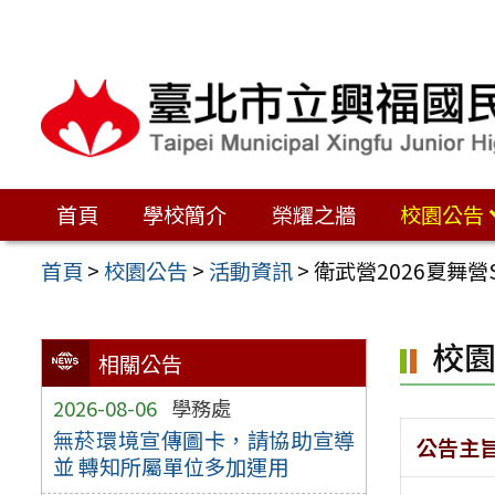
跳
至
主
要
內
容
首頁
學校簡介
榮耀之牆
校園公告
區
首頁
>
校園公告
>
活動資訊
>
衛武營2026夏舞營S
校
相關公告
2026-08-06
學務處
無菸環境宣傳圖卡，請協助宣導
公告主
並 轉知所屬單位多加運用