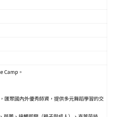
e Camp。
程，匯聚國內外優秀師資，提供多元舞蹈學習的交
舞、芭蕾、接觸即興（親子與成人）、克萊茵技