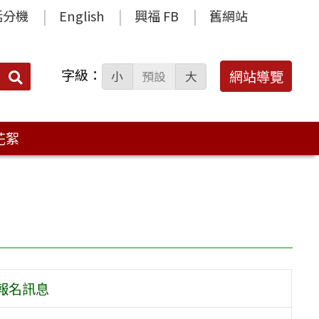
話分機
English
興福 FB
舊網站
字級：
送出
網站導覽
小
預設
大
搜
尋：
花絮
動報名訊息