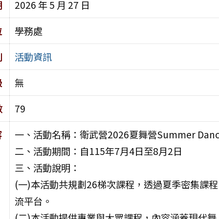
期
2026 年 5 月 27 日
位
學務處
別
活動資訊
級
無
數
79
容
一、活動名稱：衛武營2026夏舞營Summer Danc
二、活動期間：自115年7月4日至8月2日
三、活動說明：
(一)本活動共規劃26梯次課程，透過夏季密集課
流平台。
(二)本活動提供專業與大眾課程，內容涵蓋現代