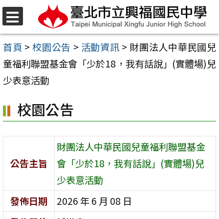
跳
至
選
單
主
首頁
>
校園公告
>
活動資訊
>
財團法人中華民國兒
要
童福利聯盟基金會「少於18，我有話說」(實體場)兒
內
少表意活動
容
校園公告
區
財團法人中華民國兒童福利聯盟基金
公告主旨
會「少於18，我有話說」(實體場)兒
少表意活動
發佈日期
2026 年 6 月 08 日