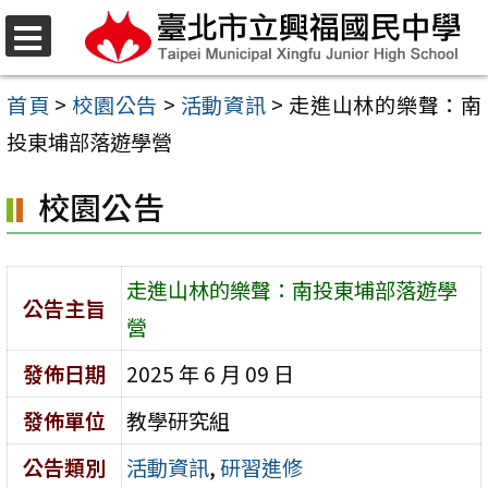
跳
至
選
單
主
首頁
>
校園公告
>
活動資訊
>
走進山林的樂聲：南
要
投東埔部落遊學營
內
校園公告
容
區
走進山林的樂聲：南投東埔部落遊學
公告主旨
營
發佈日期
2025 年 6 月 09 日
發佈單位
教學研究組
公告類別
活動資訊
,
研習進修