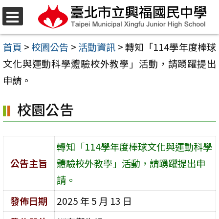
跳
至
選
單
主
首頁
>
校園公告
>
活動資訊
>
轉知「114學年度棒球
要
文化與運動科學體驗校外教學」活動，請踴躍提出
內
申請。
容
校園公告
區
轉知「114學年度棒球文化與運動科學
公告主旨
體驗校外教學」活動，請踴躍提出申
請。
發佈日期
2025 年 5 月 13 日