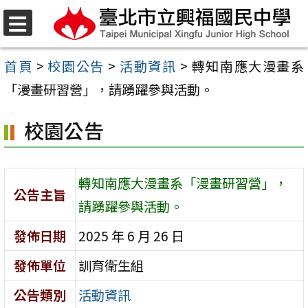
跳
至
選
單
主
首頁
>
校園公告
>
活動資訊
>
轉知南應大漫畫系
要
「漫畫研習營」，請踴躍參與活動。
內
校園公告
容
區
轉知南應大漫畫系「漫畫研習營」，
公告主旨
請踴躍參與活動。
發佈日期
2025 年 6 月 26 日
發佈單位
訓育衛生組
公告類別
活動資訊