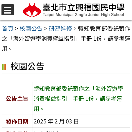
跳
至
選
單
主
首頁
>
校園公告
>
研習進修
>
轉知教育部委託製作
要
之「海外留遊學消費權益指引」手冊 1份，請參考運
內
用。
容
校園公告
區
轉知教育部委託製作之「海外留遊學
公告主旨
消費權益指引」手冊 1份，請參考運
用。
發佈日期
2025 年 2 月 03 日