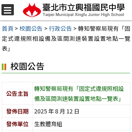
跳
至
選
單
主
首頁
>
校園公告
>
行政公告
>
轉知警察局現有「固
要
定式違規照相設備及區間測速裝置設置地點一覽
內
表」
容
校園公告
區
轉知警察局現有「固定式違規照相設
公告主旨
備及區間測速裝置設置地點一覽表」
發佈日期
2025 年 8 月 12 日
發佈單位
生教體育組