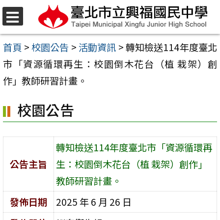
跳
至
選
單
主
首頁
>
校園公告
>
活動資訊
>
轉知檢送114年度臺北
要
市「資源循環再生：校園倒木花台（植 栽架）創
內
作」教師研習計畫。
容
校園公告
區
轉知檢送114年度臺北市「資源循環再
公告主旨
生：校園倒木花台（植 栽架）創作」
教師研習計畫。
發佈日期
2025 年 6 月 26 日