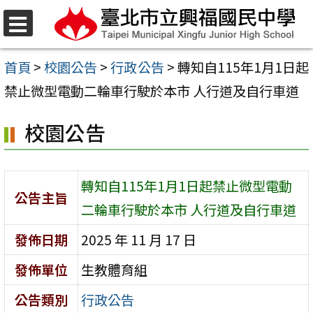
跳
至
選
單
主
首頁
>
校園公告
>
行政公告
>
轉知自115年1月1日起
要
禁止微型電動二輪車行駛於本市 人行道及自行車道
內
校園公告
容
區
轉知自115年1月1日起禁止微型電動
公告主旨
二輪車行駛於本市 人行道及自行車道
發佈日期
2025 年 11 月 17 日
發佈單位
生教體育組
公告類別
行政公告