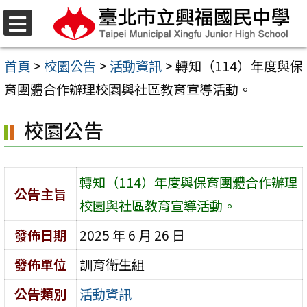
跳
至
選
單
主
首頁
>
校園公告
>
活動資訊
>
轉知（114）年度與保
要
育團體合作辦理校園與社區教育宣導活動。
內
校園公告
容
區
轉知（114）年度與保育團體合作辦理
公告主旨
校園與社區教育宣導活動。
發佈日期
2025 年 6 月 26 日
發佈單位
訓育衛生組
公告類別
活動資訊