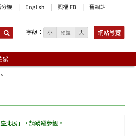
話分機
English
興福 FB
舊網站
字級：
送出
網站導覽
小
預設
大
搜
尋：
花絮
。
姿－臺北展」，請踴躍參觀。