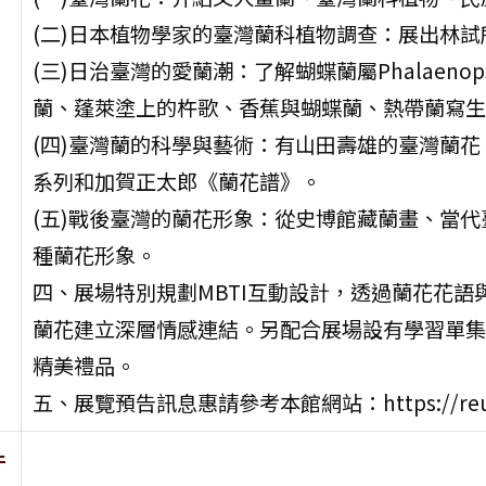
(二)日本植物學家的臺灣蘭科植物調查：展出林
(三)日治臺灣的愛蘭潮：了解蝴蝶蘭屬Phalaen
蘭、蓬萊塗上的杵歌、香蕉與蝴蝶蘭、熱帶蘭寫生
(四)臺灣蘭的科學與藝術：有山田壽雄的臺灣蘭
系列和加賀正太郎《蘭花譜》。
(五)戰後臺灣的蘭花形象：從史博館藏蘭畫、當
種蘭花形象。
四、展場特別規劃MBTI互動設計，透過蘭花花
蘭花建立深層情感連結。另配合展場設有學習單集
精美禮品。
五、展覽預告訊息惠請參考本館網站：https://reurl
件