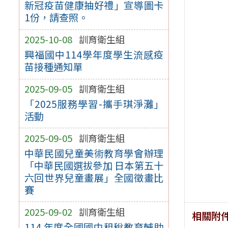
新冠疫苗健康抽好禮」宣導圖卡
1份，請查照。
2025-10-08
訓育衛生組
興福國中114學年度學生流感疫
苗接種通知單
2025-09-05
訓育衛生組
「2025服務學習-攜手琪淨灘」
活動
2025-09-05
訓育衛生組
中華民國兒童美術教育學會辦理
「中華民國選拔參加 日本第五十
六回世界兒童畫展」全國徵畫比
賽
2025-09-02
訓育衛生組
相關附
114 年度全國國中租稅教育輔助