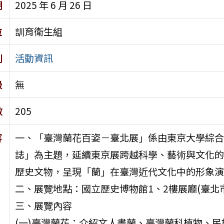
期
2025 年 6 月 26 日
位
訓育衛生組
別
活動資訊
級
無
數
205
容
一、「臺灣蘭花百姿－臺北展」係由東京大學綜合
誌」為主題，延續東京展跨越科學、藝術與文化的
歷史文物，呈現「蘭」在臺灣近代文化中的形象演
二、展覽地點：國立歷史博物館1、2樓展廳(臺北市
三、展覽內容
(一)臺灣蘭花：介紹文人畫蘭、臺灣蘭科植物、民族