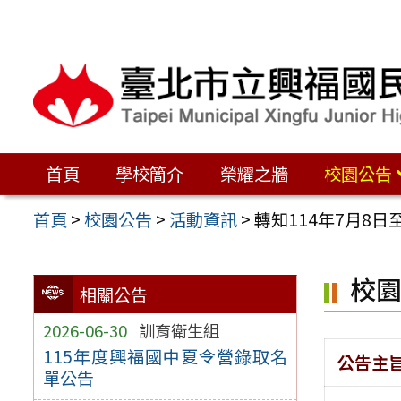
跳
至
主
要
內
容
首頁
學校簡介
榮耀之牆
校園公告
區
首頁
>
校園公告
>
活動資訊
>
轉知114年7月8
校
相關公告
2026-06-30
訓育衛生組
115年度興福國中夏令營錄取名
公告主
單公告