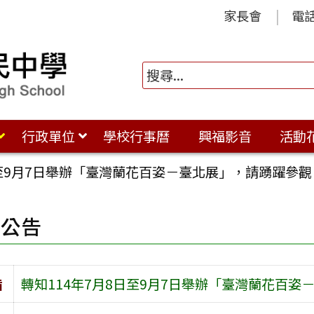
家長會
電
行政單位
學校行事曆
興福影音
活動
日至9月7日舉辦「臺灣蘭花百姿－臺北展」，請踴躍參觀
園公告
旨
轉知114年7月8日至9月7日舉辦「臺灣蘭花百