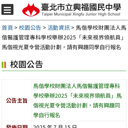
跳
至
選
單
主
首頁
>
校園公告
>
活動資訊
>
馬偕學校財團法人馬
要
偕醫護管理專科學校舉辦2025「未來視界領航員」
內
馬偕視光夏令營活動計劃，請有興趣同學自行報名
容
校園公告
區
馬偕學校財團法人馬偕醫護管理專科
學校舉辦2025「未來視界領航員」馬
公告主旨
偕視光夏令營活動計劃，請有興趣同
學自行報名
發佈日期
2025 年 7 月 15 日