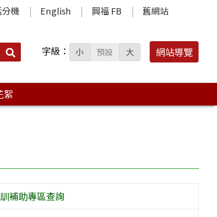
話分機
English
興福 FB
舊網站
字級：
送出
網站導覽
小
預設
大
搜
尋：
花絮
訓補助專區查詢