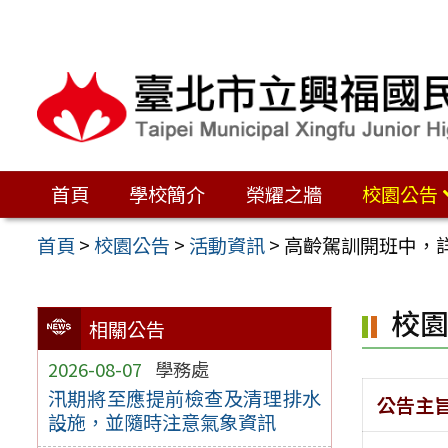
跳
至
主
要
內
容
首頁
學校簡介
榮耀之牆
校園公告
區
首頁
>
校園公告
>
活動資訊
>
高齡駕訓開班中，
校
相關公告
2026-08-07
學務處
汛期將至應提前檢查及清理排水
公告主
設施，並隨時注意氣象資訊