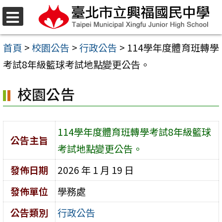
跳
至
選
單
主
首頁
>
校園公告
>
行政公告
>
114學年度體育班轉學
要
考試8年級籃球考試地點變更公告。
內
校園公告
容
區
114學年度體育班轉學考試8年級籃球
公告主旨
考試地點變更公告。
發佈日期
2026 年 1 月 19 日
發佈單位
學務處
公告類別
行政公告