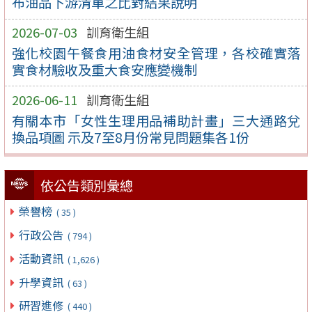
布油品下游清單之比對結果說明
2026-07-03
訓育衛生組
強化校園午餐食用油食材安全管理，各校確實落
實食材驗收及重大食安應變機制
2026-06-11
訓育衛生組
有關本市「女性生理用品補助計畫」三大通路兌
換品項圖 示及7至8月份常見問題集各1份
依公告類別彙總
榮譽榜
( 35 )
行政公告
( 794 )
活動資訊
( 1,626 )
升學資訊
( 63 )
研習進修
( 440 )