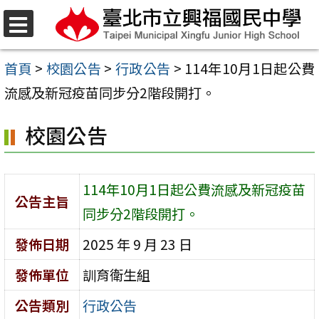
跳
至
選
單
主
首頁
>
校園公告
>
行政公告
>
114年10月1日起公費
要
流感及新冠疫苗同步分2階段開打。
內
校園公告
容
區
114年10月1日起公費流感及新冠疫苗
公告主旨
同步分2階段開打。
發佈日期
2025 年 9 月 23 日
發佈單位
訓育衛生組
公告類別
行政公告